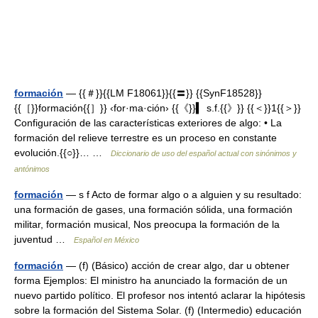
formación
— {{＃}}{{LM F18061}}{{〓}} {{SynF18528}}
{{［}}formación{{］}} ‹for·ma·ción› {{《}}▍ s.f.{{》}} {{＜}}1{{＞}}
Configuración de las características exteriores de algo: • La
formación del relieve terrestre es un proceso en constante
evolución.{{○}}… …
Diccionario de uso del español actual con sinónimos y
antónimos
formación
— s f Acto de formar algo o a alguien y su resultado:
una formación de gases, una formación sólida, una formación
militar, formación musical, Nos preocupa la formación de la
juventud …
Español en México
formación
— (f) (Básico) acción de crear algo, dar u obtener
forma Ejemplos: El ministro ha anunciado la formación de un
nuevo partido político. El profesor nos intentó aclarar la hipótesis
sobre la formación del Sistema Solar. (f) (Intermedio) educación