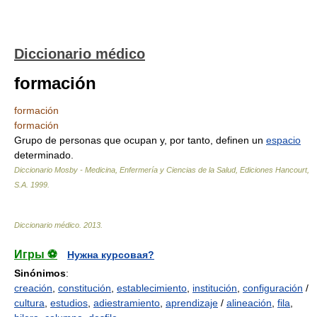
Diccionario médico
formación
formación
formación
Grupo de personas que ocupan y, por tanto, definen un
espacio
determinado.
Diccionario Mosby - Medicina, Enfermería y Ciencias de la Salud, Ediciones Hancourt,
S.A
.
1999
.
Diccionario médico
.
2013
.
Игры ⚽
Нужна курсовая?
Sinónimos
:
creación
,
constitución
,
establecimiento
,
institución
,
configuración
/
cultura
,
estudios
,
adiestramiento
,
aprendizaje
/
alineación
,
fila
,