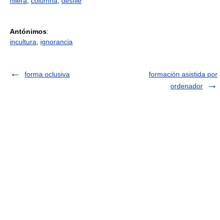
hilera
,
columna
,
desfile
Antónimos
:
incultura
,
ignorancia
forma oclusiva
formación asistida por
ordenador